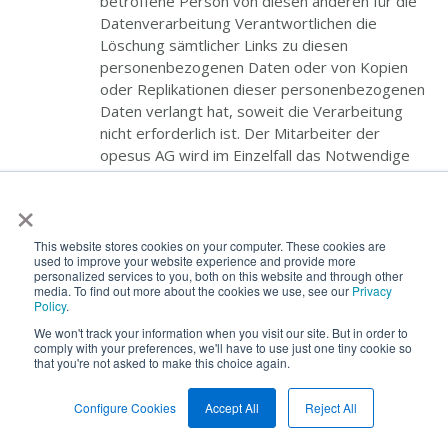
betroffene Person von diesen anderen für die
Datenverarbeitung Verantwortlichen die
Löschung sämtlicher Links zu diesen
personenbezogenen Daten oder von Kopien
oder Replikationen dieser personenbezogenen
Daten verlangt hat, soweit die Verarbeitung
nicht erforderlich ist. Der Mitarbeiter der
opesus AG wird im Einzelfall das Notwendige
veranlassen.
×
e) Recht auf Einschränkung der Verarbeitung
This website stores cookies on your computer. These cookies are
used to improve your website experience and provide more
Jede von der Verarbeitung personenbezogener
personalized services to you, both on this website and through other
Daten betroffene Person hat das vom
media. To find out more about the cookies we use, see our
Privacy
Policy
.
Europäischen Richtlinien- und
Verordnungsgeber gewährte Recht, von dem
We won't track your information when you visit our site. But in order to
comply with your preferences, we'll have to use just one tiny cookie so
Verantwortlichen die Einschränkung der
that you're not asked to make this choice again.
Verarbeitung zu verlangen, wenn eine der
folgenden Voraussetzungen gegeben ist:
Configure Cookies
Accept All
Reject All
Die Richtigkeit der