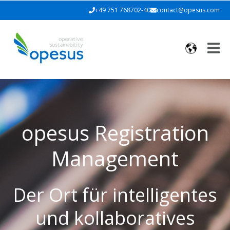
+49 751 768702-40
contact@opesus.com
opesus Registration
Management
Der Ort für intelligentes
und kollaboratives