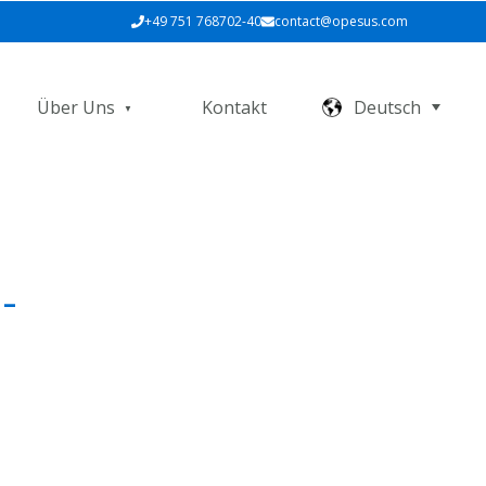
+49 751 768702-40
contact@opesus.com
Über Uns
Kontakt
Deutsch
-