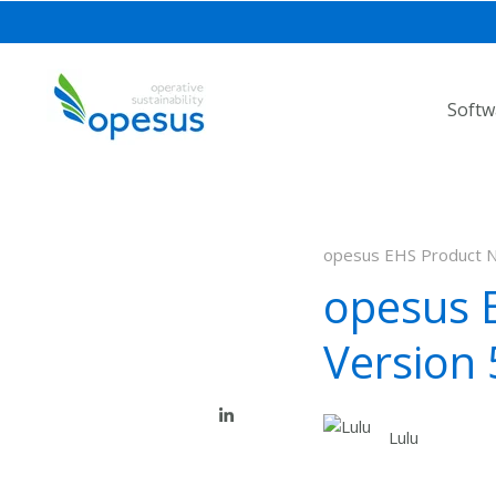
Softw
opesus EHS Product No
opesus E
Version 
Lulu