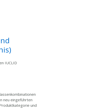
und
is)
uen IUCLID
klassenkombinationen
n neu eingeführten
Produktkategorie und