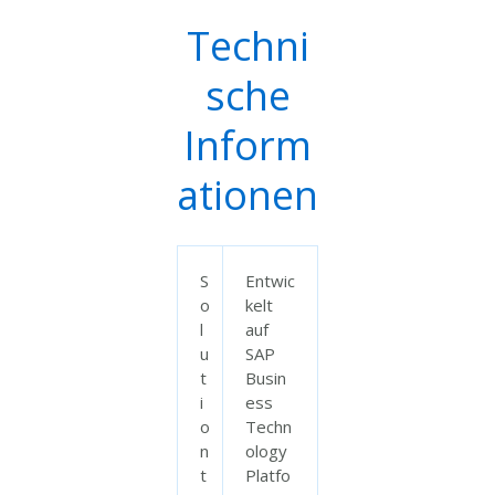
Techni
sche
Inform
ationen
S
Entwic
o
kelt
l
auf
u
SAP
t
Busin
i
ess
o
Techn
n
ology
t
Platfo