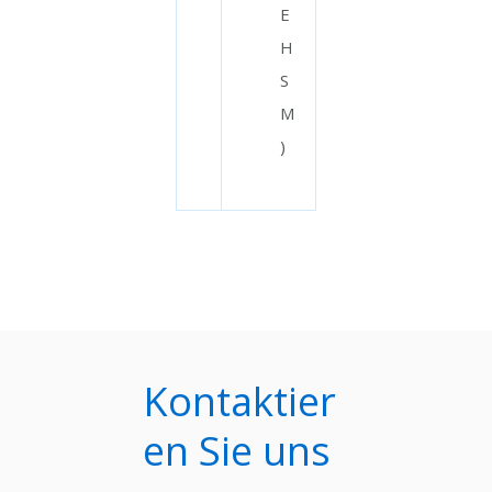
E
H
S
M
)
Kontaktier
en Sie uns