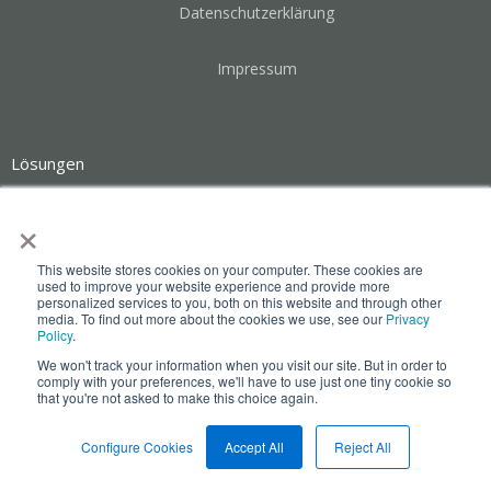
Datenschutzerklärung
Impressum
Lösungen
Product Compliance Collaboration
×
Packaging Data Collection
This website stores cookies on your computer. These cookies are
used to improve your website experience and provide more
personalized services to you, both on this website and through other
media. To find out more about the cookies we use, see our
Privacy
Declarable Substances Data Collection
Policy
.
We won't track your information when you visit our site. But in order to
Chemical Marketability Data Collection
comply with your preferences, we'll have to use just one tiny cookie so
that you're not asked to make this choice again.
Registration Management
Configure Cookies
Accept All
Reject All