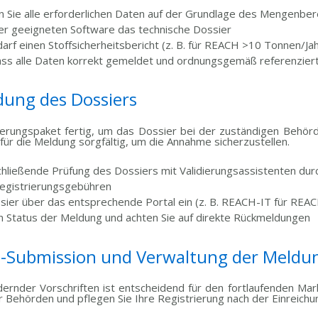
 Sie alle erforderlichen Daten auf der Grundlage des Mengenber
iner geeigneten Software das technische Dossier
darf einen Stoffsicherheitsbericht (z. B. für REACH >10 Tonnen/Jah
, dass alle Daten korrekt gemeldet und ordnungsgemäß referenzie
ldung des Dossiers
trierungspaket fertig, um das Dossier bei der zuständigen Behörd
für die Meldung sorgfältig, um die Annahme sicherzustellen.
chließende Prüfung des Dossiers mit Validierungsassistenten dur
Registrierungsgebühren
ssier über das entsprechende Portal ein (z. B. REACH-IT für REA
en Status der Meldung und achten Sie auf direkte Rückmeldungen
st-Submission und Verwaltung der Meld
ndernder Vorschriften ist entscheidend für den fortlaufenden M
 Behörden und pflegen Sie Ihre Registrierung nach der Einreichu