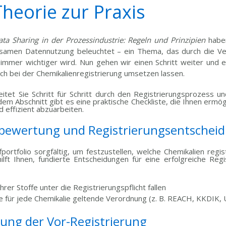
heorie zur Praxis
ata Sharing in der Prozessindustrie: Regeln und Prinzipien
haben
amen Datennutzung beleuchtet – ein Thema, das durch die V
 immer wichtiger wird. Nun gehen wir einen Schritt weiter und e
ch bei der Chemikalienregistrierung umsetzen lassen.
eitet Sie Schritt für Schritt durch den Registrierungsprozess un
m Abschnitt gibt es eine praktische Checkliste, die Ihnen ermög
d effizient abzuarbeiten.
stbewertung und Registrierungsentschei
fportfolio sorgfältig, um festzustellen, welche Chemikalien regi
hilft Ihnen, fundierte Entscheidungen für eine erfolgreiche Regi
hrer Stoffe unter die Registrierungspflicht fallen
 die für jede Chemikalie geltende Verordnung (z. B. REACH, KKDIK
anung der Vor-Registrierung