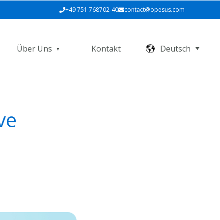
+49 751 768702-40
contact@opesus.com
Über Uns
Kontakt
Deutsch
ve