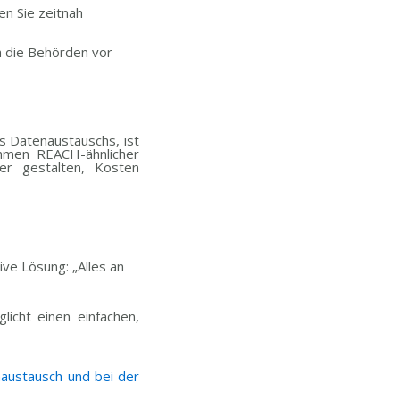
n Sie zeitnah
h die Behörden vor
s Datenaustauschs, ist
ahmen REACH-ähnlicher
ter gestalten, Kosten
tive Lösung: „Alles an
icht einen einfachen,
austausch und bei der