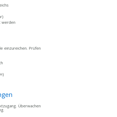
eichs
r)
rt werden
e einzureichen. Prüfen
ch
CH)
ungen
arktzugang. Überwachen
ng.