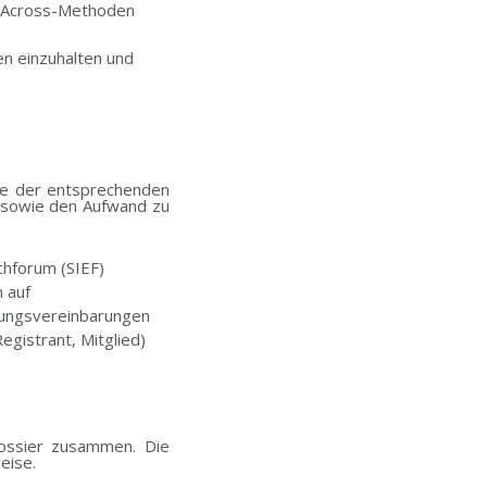
ad-Across-Methoden
en einzuhalten und
Sie der entsprechenden
 sowie den Aufwand zu
chforum (SIEF)
 auf
lungsvereinbarungen
egistrant, Mitglied)
dossier zusammen. Die
eise.