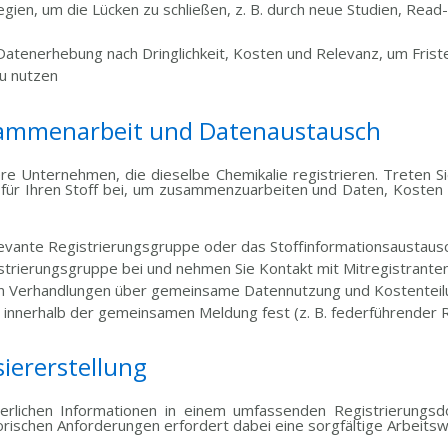
tegien, um die Lücken zu schließen, z. B. durch neue Studien, Re
e Datenerhebung nach Dringlichkeit, Kosten und Relevanz, um Frist
zu nutzen
usammenarbeit und Datenaustausch
dere Unternehmen, die dieselbe Chemikalie registrieren. Treten 
 für Ihren Stoff bei, um zusammenzuarbeiten und Daten, Kosten
elevante Registrierungsgruppe oder das Stoffinformationsaustaus
istrierungsgruppe bei und nehmen Sie Kontakt mit Mitregistranten
h an Verhandlungen über gemeinsame Datennutzung und Kostentei
 innerhalb der gemeinsamen Meldung fest (z. B. federführender R
siererstellung
orderlichen Informationen in einem umfassenden Registrierungs
orischen Anforderungen erfordert dabei eine sorgfältige Arbeitsw