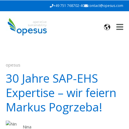
+49 751 768702-40
contact@opesus.com
opesus
30 Jahre SAP-EHS
Expertise – wir feiern
Markus Pogrzeba!
Nina