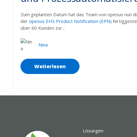
Zum geplanten Datum hat das Team von opesus nun die
der
opesus EHS Product Notification (EPN)
fertiggestel
über 60 Kunden zur...
Nina
Weiterlesen
Lösungen