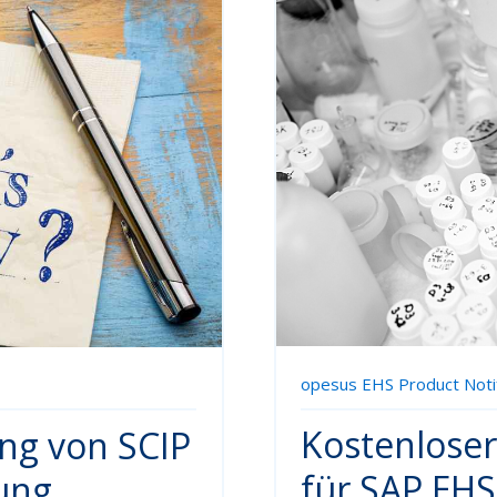
opesus EHS Product Notif
Kostenloser
ng von SCIP
für SAP EH
ung