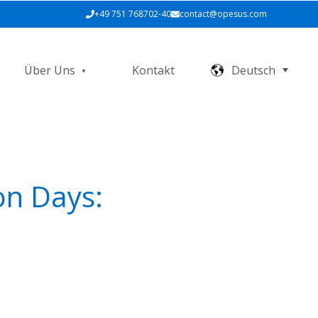
+49 751 768702-40
contact@opesus.com
Über Uns
Kontakt
Deutsch
on Days: