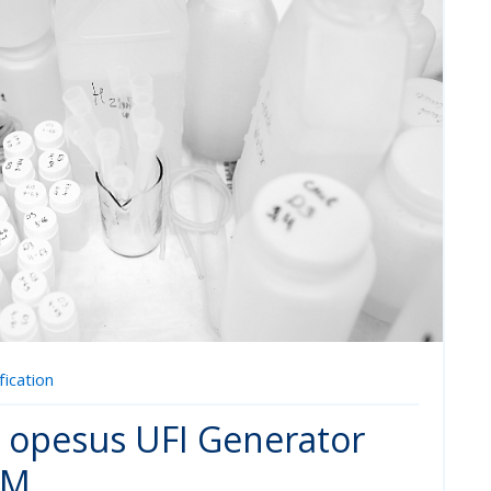
ication
 opesus UFI Generator
SM