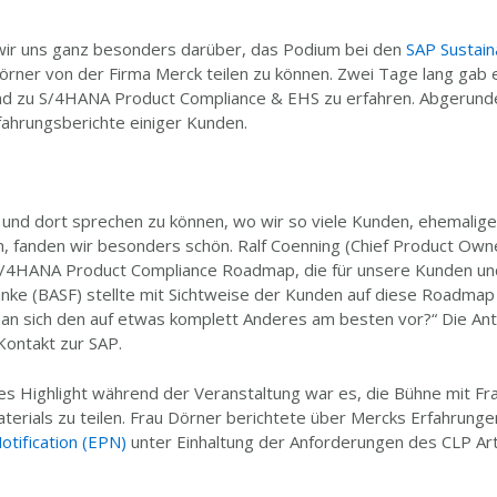
wir uns ganz besonders darüber, das Podium bei den
SAP Sustain
Dörner von der Firma Merck teilen zu können. Zwei Tage lang gab 
nd zu S/4HANA Product Compliance & EHS zu erfahren. Abgerund
fahrungsberichte einiger Kunden.
 und dort sprechen zu können, wo wir so viele Kunden, ehemalig
, fanden wir besonders schön. Ralf Coenning (Chief Product Own
 S/4HANA Product Compliance Roadmap, die für unsere Kunden un
Spanke (BASF) stellte mit Sichtweise der Kunden auf diese Roadmap
an sich den auf etwas komplett Anderes am besten vor?“ Die Antw
Kontakt zur SAP.
es Highlight während der Veranstaltung war es, die Bühne mit Fr
erials zu teilen. Frau Dörner berichtete über Mercks Erfahrunge
tification (EPN)
unter Einhaltung der Anforderungen des CLP Art