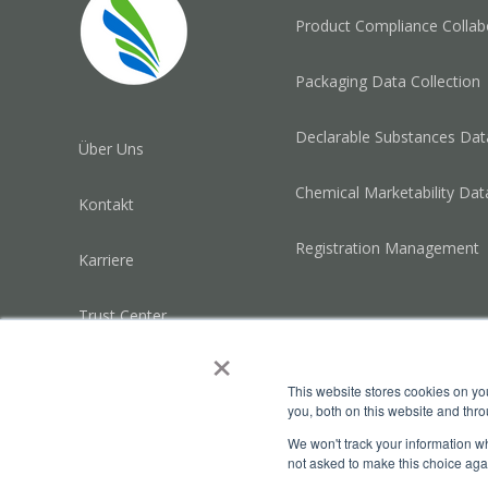
Product Compliance Collab
Packaging Data Collection
Declarable Substances Data
Über Uns
Chemical Marketability Dat
Kontakt
Registration Management
Karriere
Trust Center
×
Datenschutzerklärung
This website stores cookies on y
you, both on this website and thr
Impressum
We won't track your information whe
not asked to make this choice aga