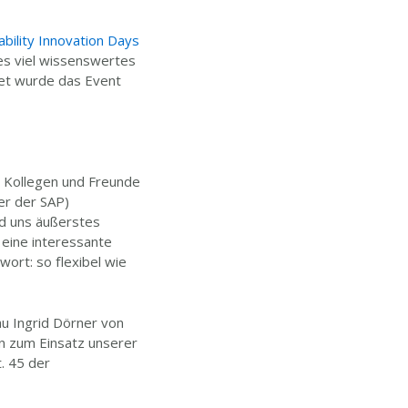
ability Innovation Days
es viel wissenswertes
et wurde das Event
e Kollegen und Freunde
er der SAP)
d uns äußerstes
 eine interessante
ort: so flexibel wie
au Ingrid Dörner von
n zum Einsatz unserer
. 45 der