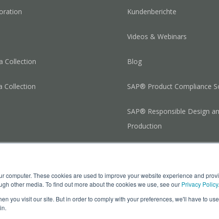
oration
Kundenberichte
Videos & Webinars
 Collection
Blog
a Collection
SAP® Product Compliance So
SAP® Responsible Design a
Production
our computer. These cookies are used to improve your website experience and prov
ough other media. To find out more about the cookies we use, see our
Privacy Policy
n you visit our site. But in order to comply with your preferences, we'll have to use 
in.