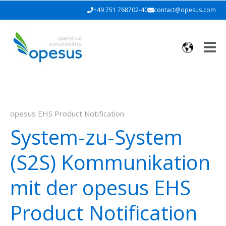
+49 751 768702-40
contact@opesus.com
opesus EHS Product Notification
System-zu-System
(S2S) Kommunikation
mit der opesus EHS
Product Notification